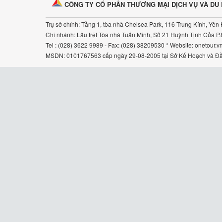
CÔNG TY CỔ PHẦN THƯƠNG MẠI DỊCH VỤ VÀ DU
Trụ sở chính: Tầng 1, tòa nhà Chelsea Park, 116 Trung Kính, Yên 
Chi nhánh: Lầu trệt Tòa nhà Tuấn Minh, Số 21 Huỳnh Tịnh Của P.
Tel : (028) 3622 9989 - Fax: (028) 38209530 * Website: onetour.v
MSDN: 0101767563 cấp ngày 29-08-2005 tại Sở Kế Hoạch và Đầu