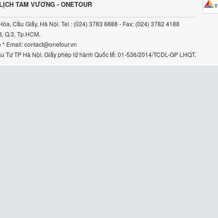
 LỊCH TAM VƯƠNG - ONETOUR
Hòa, Cầu Giấy, Hà Nội. Tel : (024) 3783 6888 - Fax: (024) 3782 4188
8, Q.3, Tp.HCM.
n * Email: contact@onetour.vn
 Tư TP Hà Nội. Giấy phép lữ hành Quốc tế: 01-536/2014/TCDL-GP LHQT.